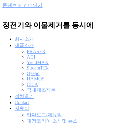
콘텐츠로 건너뛰기
정전기와 이물제거를 동시에
회사소개
제품소개
FRASER
ACI
YieldMAX
StreamTEk
Qeepo
HAMOS
CEIA
국내제조제품
설치후기
Contact
자료실
카다로그/매뉴얼
대정코리아 소식및 뉴스