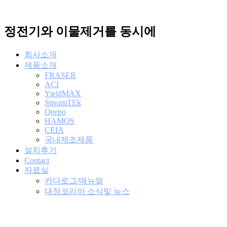
콘
텐
정전기와 이물제거를 동시에
츠
로
건
회사소개
너
제품소개
뛰
FRASER
기
ACI
YieldMAX
StreamTEk
Qeepo
HAMOS
CEIA
국내제조제품
설치후기
Contact
자료실
카다로그/매뉴얼
대정코리아 소식및 뉴스