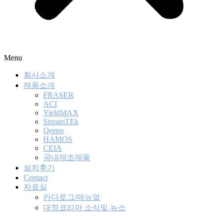
Menu
회사소개
제품소개
FRASER
ACI
YieldMAX
StreamTEk
Qeepo
HAMOS
CEIA
국내제조제품
설치후기
Contact
자료실
카다로그/매뉴얼
대정코리아 소식및 뉴스