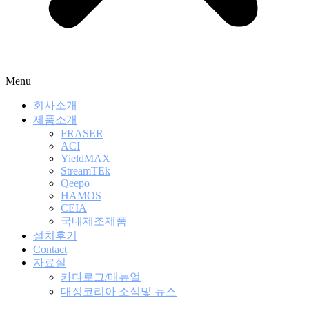
Menu
회사소개
제품소개
FRASER
ACI
YieldMAX
StreamTEk
Qeepo
HAMOS
CEIA
국내제조제품
설치후기
Contact
자료실
카다로그/매뉴얼
대정코리아 소식및 뉴스