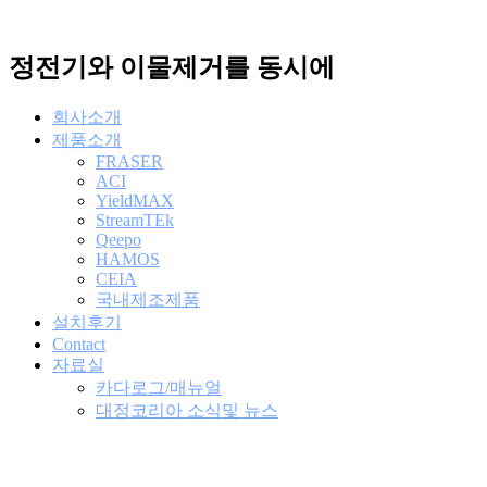
콘
텐
정전기와 이물제거를 동시에
츠
로
건
회사소개
너
제품소개
뛰
FRASER
기
ACI
YieldMAX
StreamTEk
Qeepo
HAMOS
CEIA
국내제조제품
설치후기
Contact
자료실
카다로그/매뉴얼
대정코리아 소식및 뉴스